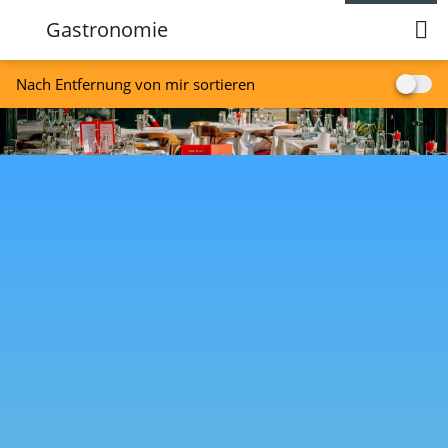
Gastronomie
Nach Entfernung von mir sortieren
MuitoMaisBrasil
Catering aus aller Welt
Ristorante am Riesenbett
Ihr Lieblings-Italiener am Golfplatz