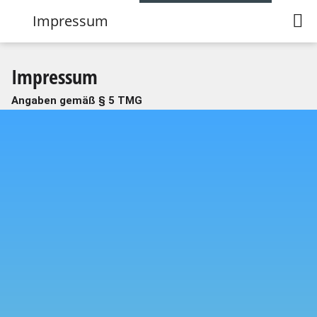
Impressum
Impressum
Angaben gemäß § 5 TMG
Gemeinde Dassendorf
Christa-Höppner-Platz 1
21521 Dassendorf
Kontakt:
E-Mail:
dassendorf@amt-hohe-elbgeest.de
Webseite:
https://www.amt-hohe-
elbgeest.de/Gemeinden/Dassendorf/
Die Gemeinde Dassendorf ist eine Körperschaft des
Öffentlichen Rechts. Sie wird vertreten durch die
Bürgermeisterin Martina Falkenberg.