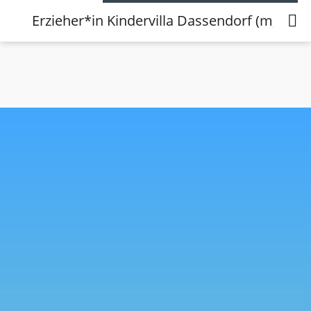
Erzieher*in Kindervilla Dassendorf (m,w,d)
Erzieher*in Kindervilla Dassendorf
Internationaler Bund Dassendorf
Kategorie: Stellenangebote