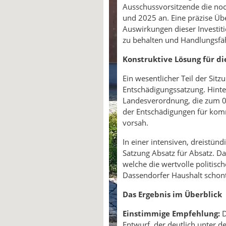
Ausschussvorsitzende die no
und 2025 an. Eine präzise Über
Auswirkungen dieser Investit
zu behalten und Handlungsfäh
Konstruktive Lösung für d
Ein wesentlicher Teil der Sitz
Entschädigungssatzung. Hinte
Landesverordnung, die zum 0
der Entschädigungen für kom
vorsah.
In einer intensiven, dreistün
Satzung Absatz für Absatz. D
welche die wertvolle politisch
Dassendorfer Haushalt schont
Das Ergebnis im Überblick
Einstimmige Empfehlung:
D
Entwurf, der deutlich unter 