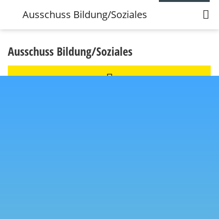
Ausschuss Bildung/Soziales
Ausschuss Bildung/Soziales
Medien
Ausschuss für Bildung & Soziales 2023-2028
Vorsitz:
Dr. Gawor, Heike (IDA)
Stellvertretung
: Minnemann-Sönnichsen, Helena (CDU)
Zusammensetzung
: 7 Mitglieder
Aufgabengebiet: