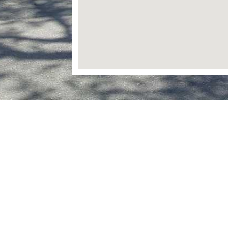
Gemeinde Dassendorf
Christa-Höppner-Platz 1