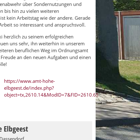
ahrenabwehr über Sondernutzungen und
 bis hin zu vielen weiteren
st kein Arbeitstag wie der andere. Gerade
 Arbeit so interessant und anspruchsvoll.
i herzlich zu seinem erfolgreichen
uen uns sehr, ihn weiterhin in unserem
eiteren beruflichen Weg im Ordnungsamt
, Freude an den neuen Aufgaben und einen
lle!
https://www.amt-hohe-
elbgeest.de/index.php?
object=tx,2610.14&ModID=7&FID=2610.65065.1
 Elbgeest
 Dassendorf