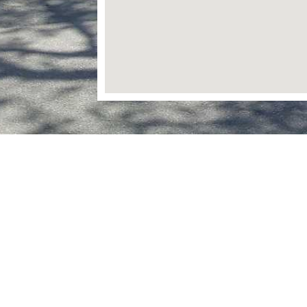
Gemeinde Dassendorf
Christa-Höppner-Platz 1